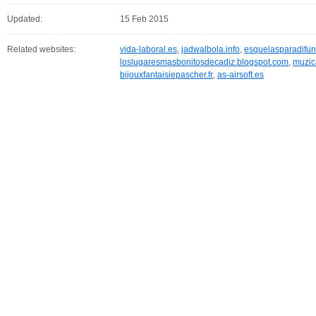
Updated:
15 Feb 2015
Related websites:
vida-laboral.es
,
jadwalbola.info
,
esquelasparadifun
loslugaresmasbonitosdecadiz.blogspot.com
,
muzic
bijouxfantaisiepascher.fr
,
as-airsoft.es