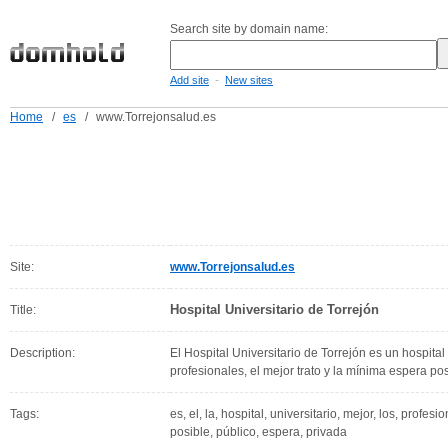
Search site by domain name:
-
Add site
New sites
Home
/
es
/
www.Torrejonsalud.es
Site:
www.Torrejonsalud.es
Hospital Universitario de Torrejón
Title:
Description:
El Hospital Universitario de Torrejón es un hospita
profesionales, el mejor trato y la mínima espera pos
Tags:
es, el, la, hospital, universitario, mejor, los, profes
posible, público, espera, privada