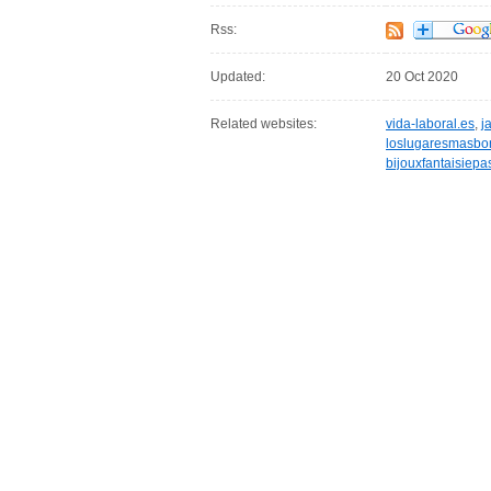
Rss:
Updated:
20 Oct 2020
Related websites:
vida-laboral.es
,
j
loslugaresmasbon
bijouxfantaisiepas