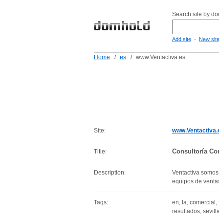
Search site by d
-
Add site
New sit
Home
/
es
/
www.Ventactiva.es
Site:
www.Ventactiva.
Consultoría Co
Title:
Description:
Ventactiva somos 
equipos de venta
Tags:
en, la, comercial,
resultados, sevil