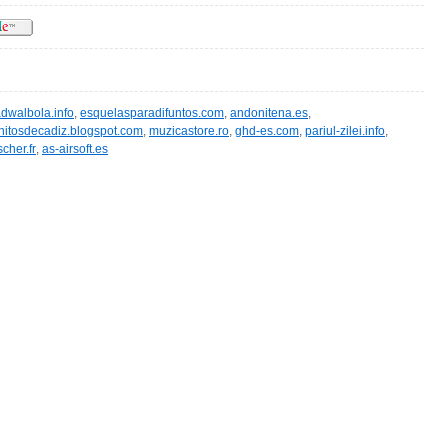
adwalbola.info
,
esquelasparadifuntos.com
,
andonitena.es
,
itosdecadiz.blogspot.com
,
muzicastore.ro
,
ghd-es.com
,
pariul-zilei.info
,
cher.fr
,
as-airsoft.es